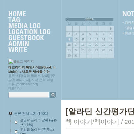
2026.8
경영학
일
월
화
수
목
금
토
"경영
1
최근 
2
3
4
5
6
7
8
9
10
11
12
13
14
15
16
17
18
19
20
21
22
23
24
25
26
27
28
29
30
31
테크리더의 북인사이트(Book In
sight) :: 새로운 세상을 여는
유튜브 [경영학 플러스 알파], [주
말에 어디가지], 도서 문화 여행
리뷰 [techleader.net]
테크리더
[알라딘 신간평가단 
분류 전체보기
(1501)
경영학 플러스 알파 (유튜
책 이야기/책이야기
/
201
브)
(150)
우리집 놀이터 (유튜브)