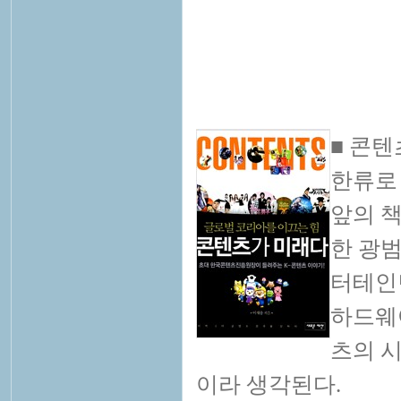
■ 콘
한류로
앞의 
한 광
터테인
하드웨
츠의 시
이라 생각된다.