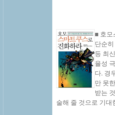
■ 호
단순히
등 최
율성 극
다. 
만 못한
받는 
술해 줄 것으로 기대