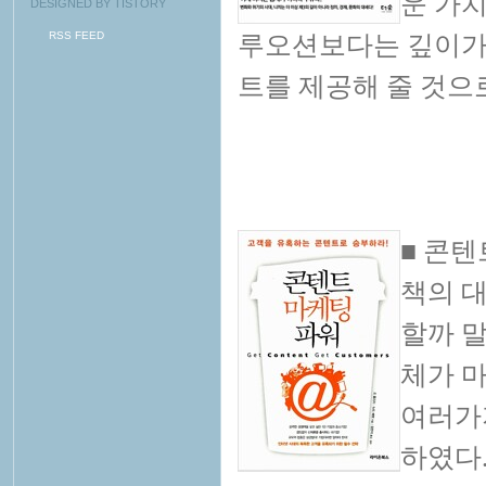
운 가
DESIGNED BY
TISTORY
RSS FEED
루오션보다는 깊이가
트를 제공해 줄 것으
■ 콘텐
책의 
할까 
체가 마
여러가
하였다.