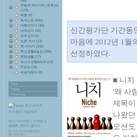
(48)
주말에 어디가지 (유튜브)
(173)
메롱
(0)
독서노트
(642)
여행이야기
(48)
신간평가단 기간동안
대학강의
(45)
외부강의
(2)
마음에 2012년 1
논문·저서
(13)
책 이야기
(142)
선정하였다.
학교생활&일상
(186)
문화생활
(17)
뉴스스크랩&리뷰
(13)
IT정보
(16)
비공개문서
(0)
■ 니치
Total
Today
'왜 사
Yesterday
제목이 
티스토리 가입하기!
나왔던
태그
:
미디어로그
:
지역로그
오션도
방명록
:
관리자
:
글쓰기
BLOG IS POWERED
BY
DAUM
/